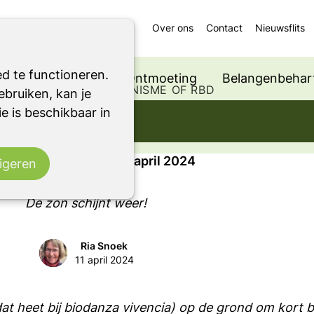
Over ons
Contact
Nieuwsflits
d te functioneren.
Ondersteuning
Ontmoeting
Belangenbehart
 EEN ANDER PARKINSONISME OF RBD
bruiken, kan je
e is beschikbaar in
rki – april 2024
g: Dagboek van Parki – april 2024
igeren
De zon schijnt weer!
Ria Snoek
11 april 2024
dat heet bij biodanza vivencia) op de grond om kort b