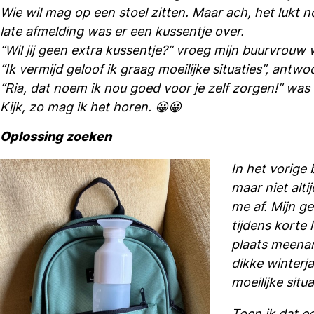
Wie wil mag op een stoel zitten. Maar ach, het lukt 
late afmelding was er een kussentje over.
“Wil jij geen extra kussentje?” vroeg mijn buurvrouw 
“Ik vermijd geloof ik graag moeilijke situaties”, antwo
“Ria, dat noem ik nou goed voor je zelf zorgen!” wa
Kijk, zo mag ik het horen. 😀😀
Oplossing zoeken
In het vorige 
maar niet alti
me af. Mijn g
tijdens korte 
plaats meenam
dikke winterj
moeilijke situ
Toen ik dat e