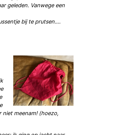
 jaar geleden. Vanwege een
ssentje bij te prutsen….
,
ik
ee
e
e
ar niet meenam! (hoezo,
er: ik ging op jacht naar