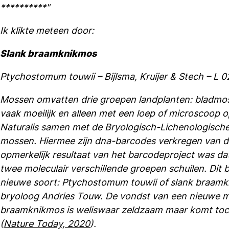
**********"
Ik klikte meteen door:
Slank braamknikmos
Ptychostomum touwii – Bijlsma, Kruijer & Stech – L 
Mossen omvatten drie groepen landplanten: bladmo
vaak moeilijk en alleen met een loep of microscoo
Naturalis samen met de Bryologisch-Lichenologisch
mossen. Hiermee zijn dna-barcodes verkregen van d
opmerkelijk resultaat van het barcodeproject was 
twee moleculair verschillende groepen schuilen. Dit b
nieuwe soort: Ptychostomum touwii of slank braamk
bryoloog Andries Touw. De vondst van een nieuwe mo
braamknikmos is weliswaar zeldzaam maar komt toch
(
Nature Today, 2020
).