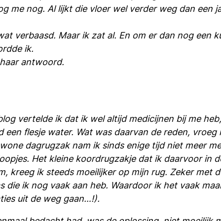
nog me nog. Al lijkt die vloer wel verder weg dan een
wat verbaasd. Maar ik zat al. En om er dan nog een ku
ordde ik.
s haar antwoord.
blog vertelde ik dat ik wel altijd medicijnen bij me heb
jd een flesje water. Wat was daarvan de reden, vroeg 
ewone dagrugzak nam ik sinds enige tijd niet meer m
loopjes. Het kleine koordrugzakje dat ik daarvoor in d
, kreeg ik steeds moeilijker op mijn rug. Zeker met d
as die ik nog vaak aan heb. Waardoor ik het vaak ma
aties uit de weg gaan…!).
enmaal bedacht had, was de oplossing niet moeilijk me