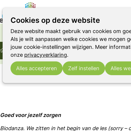
Cookies op deze website
Blog: Dagboek van Parki – april 2024
Deze website maakt gebruik van cookies om goe
Parkinson
Parkinsonismen
RBD
OVER LEVEN MET DE ZIEKTE VAN PARKINSON OF
Als je wilt aanpassen welke cookies we mogen ge
Home
Ervaringsverhaal
jouw cookie-instellingen wijzigen. Meer informati
Ontmoeting
Ervaringsverhalen
Blog: Dagboek van Pa
onze
privacyverklaring
.
Blo
Alles accepteren
Zelf instellen
Alles we
Goed voor jezelf zorgen
Biodanza. We zitten in het begin van de les (sorry – 