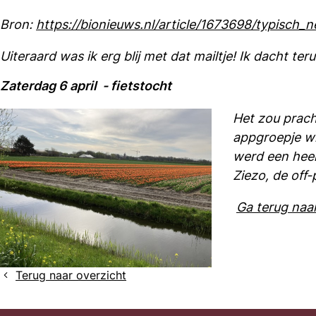
Bron:
https://bionieuws.nl/article/1673698/typisch_
Uiteraard was ik erg blij met dat mailtje! Ik dacht te
Zaterdag 6 april - fietstocht
Het zou pracht
appgroepje wi
werd een heerl
Ziezo, de off-
Ga terug naar
Terug naar overzicht