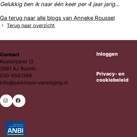
Gelukkig ben ik naar één keer per 4 jaar jarig...
Ga terug naar alle blogs van Anneke Roussel
Terug naar overzicht
Inloggen
Contact
Kosterijland 12
3981 AJ Bunnik
Privacy- en
030-6561369
cookiebeleid
info@parkinson-vereniging.nl
Ga
Ga
naar
naar
Instagram
Facebook