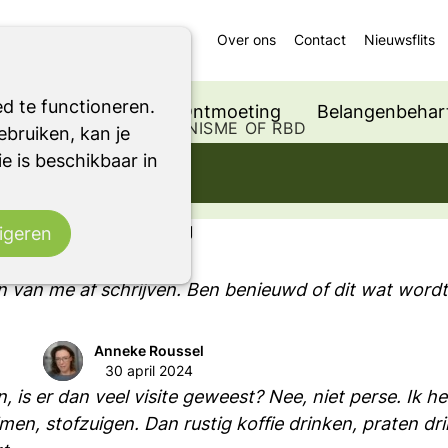
Over ons
Contact
Nieuwsflits
d te functioneren.
Ondersteuning
Ontmoeting
Belangenbehart
 EEN ANDER PARKINSONISME OF RBD
bruiken, kan je
e is beschikbaar in
Blog: Verjaardag
igeren
n van me af schrijven. Ben benieuwd of dit wat wordt
Anneke Roussel
30 april 2024
, is er dan veel visite geweest? Nee, niet perse. Ik
ruimen, stofzuigen. Dan rustig koffie drinken, praten 