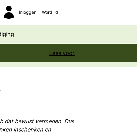
Inloggen
Word lid
Zoeken
iging
Lees voor
.
 heb dat bewust vermeden. Dus
drinken inschenken en