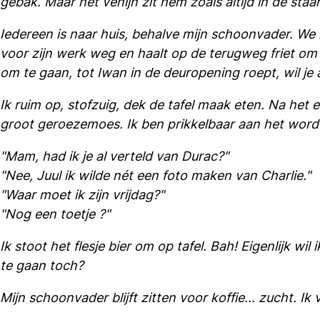
gebak. Maar het venijn zit hem zoals altijd in de staa
Iedereen is naar huis, behalve mijn schoonvader. We 
voor zijn werk weg en haalt op de terugweg friet om 
om te gaan, tot Iwan in de deuropening roept, wil je 
Ik ruim op, stofzuig, dek de tafel maak eten. Na het 
groot geroezemoes. Ik ben prikkelbaar aan het word
"Mam, had ik je al verteld van Durac?"
"Nee, Juul ik wilde nét een foto maken van Charlie."
"Waar moet ik zijn vrijdag?"
"Nog een toetje ?"
Ik stoot het flesje bier om op tafel. Bah! Eigenlijk wi
te gaan toch?
Mijn schoonvader blijft zitten voor koffie... zucht. I