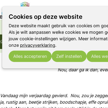
Cookies op deze website
Blog: Verjaardag
Deze website maakt gebruik van cookies om goe
Parkinson
Parkinsonismen
RBD
OVER LEVEN MET DE ZIEKTE VAN PARKINSON OF
Als je wilt aanpassen welke cookies we mogen ge
Home
Ervaringsverhaal
jouw cookie-instellingen wijzigen. Meer informati
Ontmoeting
Ervaringsverhalen
Blog: Verjaardag
onze
privacyverklaring
.
Alles accepteren
Zelf instellen
Alles we
Nou, daar ga ik dan, eve
Vandaag mijn verjaardag gevierd. Nou, zou je zeggen
ja, rustig aan, beetje strijken, boodschapje, effe op