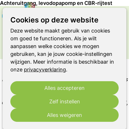
Achteruitgang, levodopapomp en CBR-rijtest
Zoeken
Op
Cookies op deze website
OVER LEVEN MET DE ZIEKTE VAN
me
PARKINSON OF EEN ANDER
Deze website maakt gebruik van cookies
PARKINSONISME OF RBD
om goed te functioneren. Als je wilt
Ervaringsverhaal
aanpassen welke cookies we mogen
gebruiken, kan je jouw cookie-instellingen
wijzigen. Meer informatie is beschikbaar in
Achteruitgang, levodopapomp en CBR-rijtest
onze
privacyverklaring
.
Deze blogpost is onderdeel van een serie blogposts
van Tineke Vollebregt over het verloop van haar
Alles accepteren
ziekte: MSA (multipele systeem atrofie).
Zelf instellen
Onderstaand verslag schreef Tineke op 2 mei 2024,
een half jaar na de diagnose.
Alles weigeren
Tineke Vollebregt