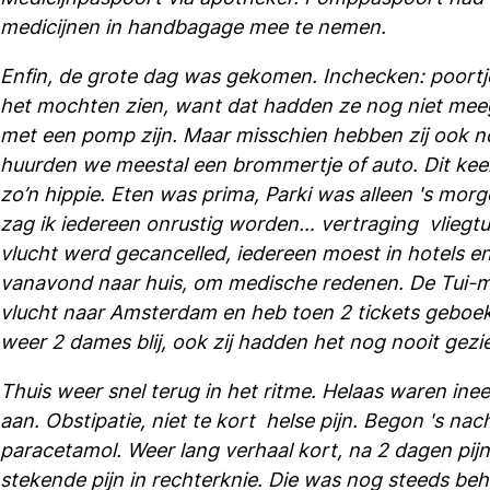
medicijnen in handbagage mee te nemen.
Enfin, de grote dag was gekomen. Inchecken: poortje
het mochten zien, want dat hadden ze nog niet meeg
met een pomp zijn. Maar misschien hebben zij ook n
huurden we meestal een brommertje of auto. Dit keer
zo’n hippie. Eten was prima, Parki was alleen 's morg
zag ik iedereen onrustig worden… vertraging vliegt
vlucht werd gecancelled, iedereen moest in hotels e
vanavond naar huis, om medische redenen. De Tui-me
vlucht naar Amsterdam en heb toen 2 tickets geboek
weer 2 dames blij, ook zij hadden het nog nooit gezi
Thuis weer snel terug in het ritme. Helaas waren in
aan. Obstipatie, niet te kort helse pijn. Begon 's n
paracetamol. Weer lang verhaal kort, na 2 dagen pij
stekende pijn in rechterknie. Die was nog steeds beho