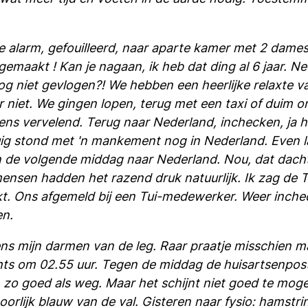
 alarm, gefouilleerd, naar aparte kamer met 2 dames.
emaakt ! Kan je nagaan, ik heb dat ding al 6 jaar. 
og niet gevlogen?! We hebben een heerlijke relaxte 
 niet. We gingen lopen, terug met een taxi of duim o
ens vervelend. Terug naar Nederland, inchecken, ja ho
uig stond met 'n mankement nog in Nederland. Even 
n de volgende middag naar Nederland. Nou, dat dacht 
nsen hadden het razend druk natuurlijk. Ik zag de T
t. Ons afgemeld bij een Tui-medewerker. Weer inchec
en.
eens mijn darmen van de leg. Raar praatje misschien
achts om 02.55 uur. Tegen de middag de huisartsenpos
n zo goed als weg. Maar het schijnt niet goed te mo
orlijk blauw van de val. Gisteren naar fysio: hamstri