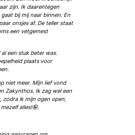
aar zijn. Ik daarentegen
 gaat bij mij naar binnen. En
aar onsjes af. De teller staat
 soms een vetgemest
d al een stuk beter was.
oepelheid plaats voor
ben.
niet meer. Mijn lief vond
en Zakynthos. Ik zag wel een
, zodra ik mijn ogen open,
mezelf alles!🤪.
mming aanvragen om