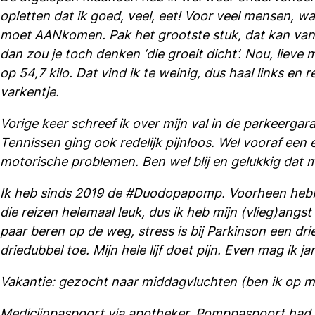
opletten dat ik goed, veel, eet! Voor veel mensen, w
moet AANkomen. Pak het grootste stuk, dat kan van alle
dan zou je toch denken ‘die groeit dicht’. Nou, lieve 
op 54,7 kilo. Dat vind ik te weinig, dus haal links e
varkentje.
Vorige keer schreef ik over mijn val in de parkeergara
Tennissen ging ook redelijk pijnloos. Wel vooraf een
motorische problemen. Ben wel blij en gelukkig da
Ik heb sinds 2019 de #Duodopapomp. Voorheen hebben
die reizen helemaal leuk, dus ik heb mijn (vlieg)an
paar beren op de weg, stress is bij Parkinson een dr
driedubbel toe. Mijn hele lijf doet pijn. Even mag ik
Vakantie: gezocht naar middagvluchten (ben ik op m
Medicijnpaspoort via apotheker. Pomppaspoort had 