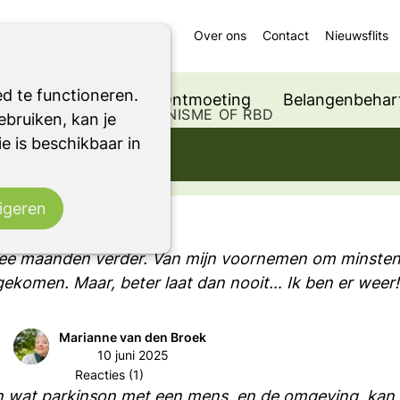
Over ons
Contact
Nieuwsflits
d te functioneren.
Ondersteuning
Ontmoeting
Belangenbehart
 EEN ANDER PARKINSONISME OF RBD
bruiken, kan je
e is beschikbaar in
Fouilleren
igeren
twee maanden verder. Van mijn voornemen om minsten
 gekomen. Maar, beter laat dan nooit… Ik ben er weer!
Marianne van den Broek
10 juni 2025
Reacties (1)
wat parkinson met een mens, en de omgeving, kan do