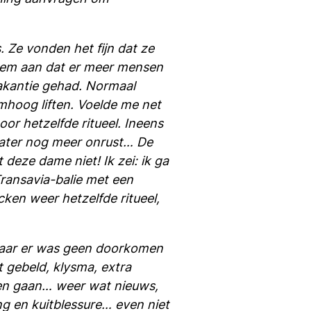
 Ze vonden het fijn dat ze
Neem aan dat er meer mensen
vakantie gehad. Normaal
mhoog liften. Voelde me net
or hetzelfde ritueel. Ineens
later nog meer onrust… De
deze dame niet! Ik zei: ik ga
ransavia-balie met een
ken weer hetzelfde ritueel,
 maar er was geen doorkomen
t gebeld, klysma, extra
gen gaan… weer wat nieuws,
ng en kuitblessure… even niet