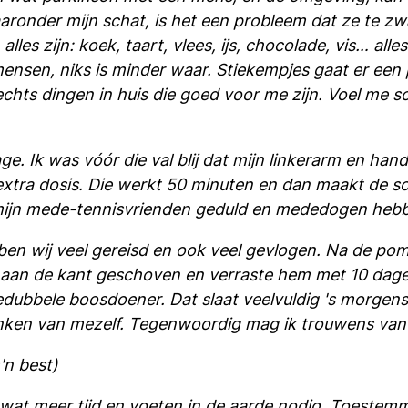
aaronder mijn schat, is het een probleem dat ze te zw
s zijn: koek, taart, vlees, ijs, chocolade, vis… alles
mensen, niks is minder waar. Stiekempjes gaat er een p
n rechts dingen in huis die goed voor me zijn. Voel me
ge. Ik was vóór die val blij dat mijn linkerarm en han
 extra dosis. Die werkt 50 minuten en dan maakt de s
t mijn mede-tennisvrienden geduld en mededogen heb
 wij veel gereisd en ook veel gevlogen. Na de pomp 
gst aan de kant geschoven en verraste hem met 10 dag
iedubbele boosdoener. Dat slaat veelvuldig 's morgens
 janken van mezelf. Tegenwoordig mag ik trouwens van 
'n best)
wat meer tijd en voeten in de aarde nodig. Toeste