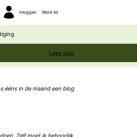
Inloggen
Word lid
Zoeken
iging
Lees voor
s ééns in de maand een blog
en. Zelf moet ik behoorlijk