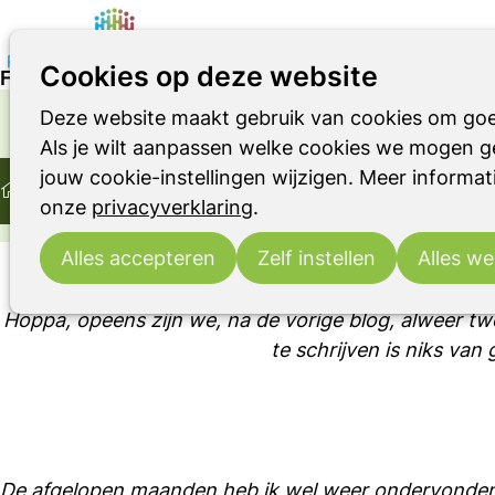
Cookies op deze website
Fouilleren
Deze website maakt gebruik van cookies om goe
Parkinson
Parkinsonismen
RBD
OVER LEVEN MET DE ZIEKTE VAN PARKINSON OF
Als je wilt aanpassen welke cookies we mogen ge
Home
Ervaringsverhaal
jouw cookie-instellingen wijzigen. Meer informati
Ontmoeting
Ervaringsverhalen
Fouilleren
onze
privacyverklaring
.
Alles accepteren
Zelf instellen
Alles we
Hoppa, opeens zijn we, na de vorige blog, alweer 
te schrijven is niks van
De afgelopen maanden heb ik wel weer ondervonden 