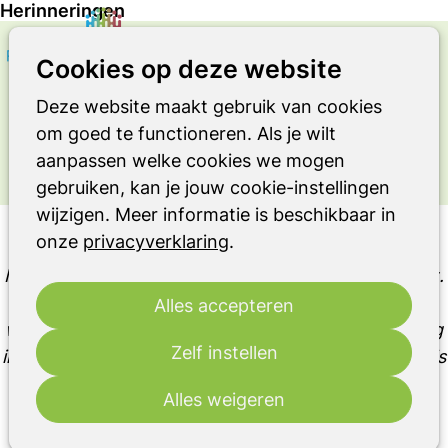
Herinneringen
Zoeken
Op
Cookies op deze website
OVER LEVEN MET DE ZIEKTE VAN
me
PARKINSON OF EEN ANDER
Deze website maakt gebruik van cookies
PARKINSONISME OF RBD
om goed te functioneren. Als je wilt
Ervaringsverhaal
aanpassen welke cookies we mogen
gebruiken, kan je jouw cookie-instellingen
wijzigen. Meer informatie is beschikbaar in
Herinneringen
onze
privacyverklaring
.
Ik heb samen met mijn lief een to-do lijstje gemaakt.
Geen bucketlist, maar gewoon een lijstje met
Alles accepteren
wensen die er nog zijn en die als het mogelijk is nog
Zelf instellen
in vervulling kunnen gaan. Met een camper op reis is
er één van.
Alles weigeren
Remko Boogaard