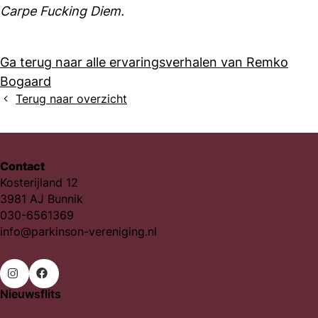
Carpe Fucking Diem.
Ga terug naar alle ervaringsverhalen van Remko
Bogaard
Terug naar overzicht
Contact
Kosterijland 12
3981 AJ Bunnik
030-6561369
info@parkinson-vereniging.nl
Nieuwsflits
Ga
Ga
naar
naar