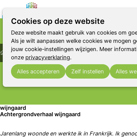
Cookies op deze website
Deze website maakt gebruik van cookies om goe
DE VERBORGEN IMPACT
Parkinson
Parkinsonismen
RBD
Bestrijdingsmiddelen
Als je wilt aanpassen welke cookies we mogen ge
Home
jouw cookie-instellingen wijzigen. Meer informati
Belangenbehartiging
Pesticiden
Tentoonstelling: De
Via lobby, wetenschapscommunicatie en een re
onze
privacyverklaring
.
tentoonstelling gaan we het gesprek aan met het
beleidsmakers – om bewustzijn te vergroten, he
Alles accepteren
Zelf instellen
Alles we
agenderen en samen oplossingsrichtingen te ve
wijngaard
Achtergrondverhaal wijngaard
Jarenlang woonde en werkte ik in Frankrijk. Ik geno