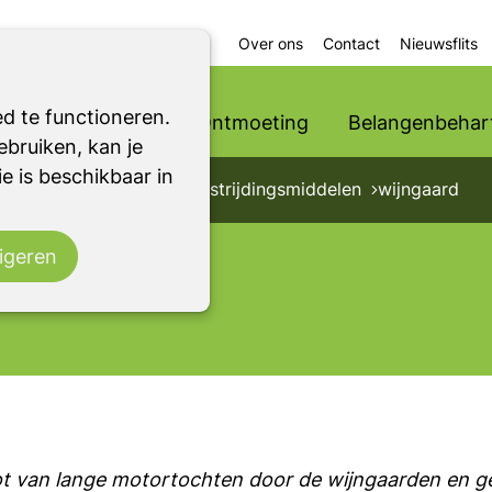
Over ons
Contact
Nieuwsflits
d te functioneren.
Ondersteuning
Ontmoeting
Belangenbehart
bruiken, kan je
e is beschikbaar in
 verborgen impact van bestrijdingsmiddelen
wijngaard
izende
 grote publiek en
t probleem te
igeren
rkennen.
ot van lange motortochten door de wijngaarden en geb