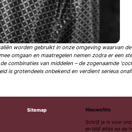
caliën worden gebruikt in onze omgeving waarvan de 
 mee omgaan en maatregelen nemen zodra er een ster
de combinaties van middelen – de zogenaamde 'cocktai
id is grotendeels onbekend en verdient serieus onaf
Nieuwsflits
Sitemap
Schrijf je in voor onz
en blijf altijd op de 